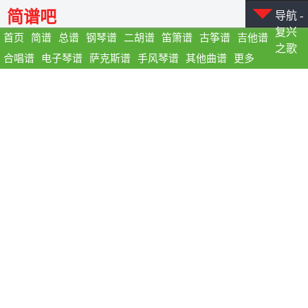
简谱吧
导航 -
复兴
首页
简谱
总谱
钢琴谱
二胡谱
笛箫谱
古筝谱
吉他谱
之歌
合唱谱
电子琴谱
萨克斯谱
手风琴谱
其他曲谱
更多