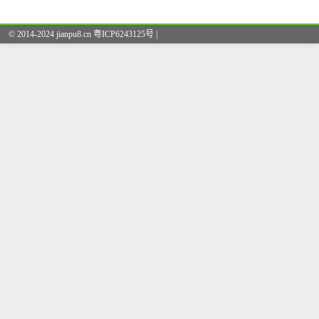
© 2014-2024 jianpu8.cn 粤ICP6243125号 |