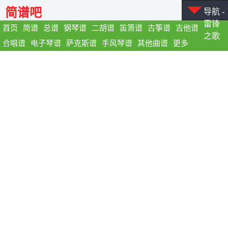
简谱吧
导航 -
雷锋
首页
简谱
总谱
钢琴谱
二胡谱
笛箫谱
古筝谱
吉他谱
之歌
合唱谱
电子琴谱
萨克斯谱
手风琴谱
其他曲谱
更多