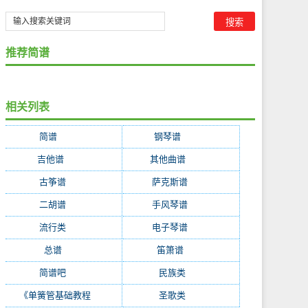
推荐简谱
相关列表
简谱
(35314)
钢琴谱
(6220)
吉他谱
(4363)
其他曲谱
(2333)
古筝谱
(603)
萨克斯谱
(288)
二胡谱
(268)
手风琴谱
(216)
流行类
(215)
电子琴谱
(214)
总谱
(195)
笛箫谱
(153)
简谱吧
(128)
民族类
(87)
《单簧管基础教程
(51)
圣歌类
(47)