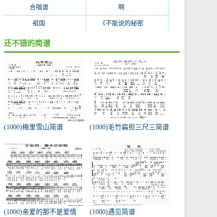
合唱谱
(38)
啊
(37)
祖国
(35)
《不能说的秘密
(27)
还不错的简谱
(1000)梅里雪山简谱
(1000)毛竹扁担三尺三简谱
(1000)亲爱的那不是爱情
(1000)遇见简谱