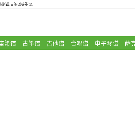
萨克斯谱,古筝谱等歌谱。
笛箫谱
古筝谱
吉他谱
合唱谱
电子琴谱
萨