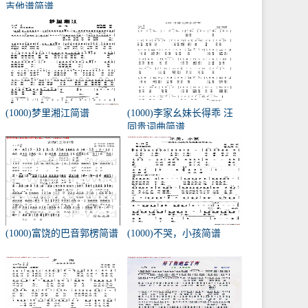
吉他谱简谱
(1000)梦里湘江简谱
(1000)李家幺妹长得乖 汪
同贵词曲简谱
(1000)富饶的巴音郭楞简谱
(1000)不哭，小孩简谱