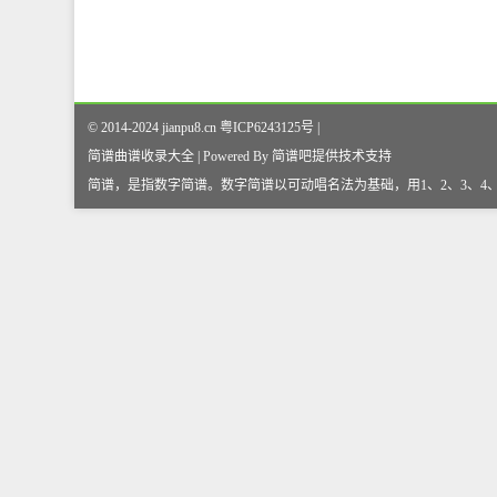
© 2014-2024 jianpu8.cn 粤ICP6243125号 |
简谱曲谱收录大全 | Powered By
简谱吧
提供技术支持
简谱，是指数字简谱。数字简谱以可动唱名法为基础，用1、2、3、4、5、6