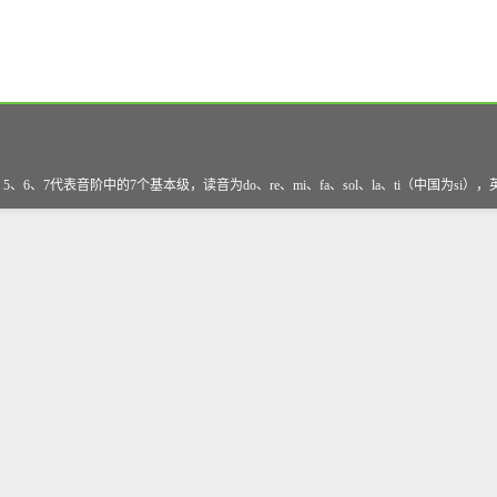
、7代表音阶中的7个基本级，读音为do、re、mi、fa、sol、la、ti（中国为si）