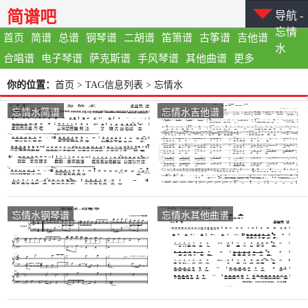
简谱吧
导航 -
忘情
首页
简谱
总谱
钢琴谱
二胡谱
笛箫谱
古筝谱
吉他谱
水
合唱谱
电子琴谱
萨克斯谱
手风琴谱
其他曲谱
更多
你的位置：
首页
> TAG信息列表 > 忘情水
忘情水简谱
忘情水吉他谱
忘情水钢琴谱
忘情水其他曲谱