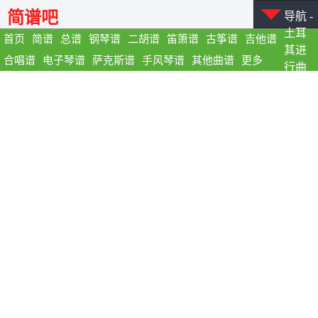
简谱吧
导航 -
土耳
首页
简谱
总谱
钢琴谱
二胡谱
笛箫谱
古筝谱
吉他谱
其进
合唱谱
电子琴谱
萨克斯谱
手风琴谱
其他曲谱
更多
行曲