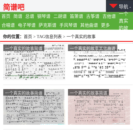
简谱吧
导航 -
一个
首页
简谱
总谱
钢琴谱
二胡谱
笛箫谱
古筝谱
吉他谱
真实
合唱谱
电子琴谱
萨克斯谱
手风琴谱
其他曲谱
更多
的故
事
你的位置：
首页
> TAG信息列表 > 一个真实的故事
一个真实的故事简谱
一个真实的故事其他曲谱
一个真实的故事简谱
一个真实的故事简谱