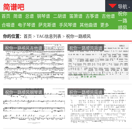
简谱吧
导航 -
祝你
首页
简谱
总谱
钢琴谱
二胡谱
笛箫谱
古筝谱
吉他谱
一路
合唱谱
电子琴谱
萨克斯谱
手风琴谱
其他曲谱
更多
顺风
你的位置：
首页
> TAG信息列表 > 祝你一路顺风
祝你一路顺风吉他谱
祝你一路顺风简谱
祝你一路顺风钢琴谱
祝你一路顺风简谱