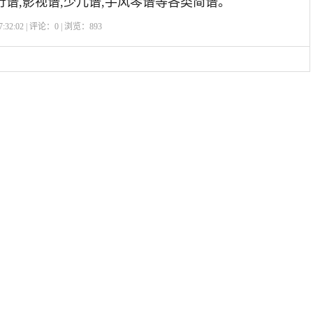
行谱,影视谱,少儿谱,手风琴谱等各类简谱。
:32:02 | 评论：
0
| 浏览：
893