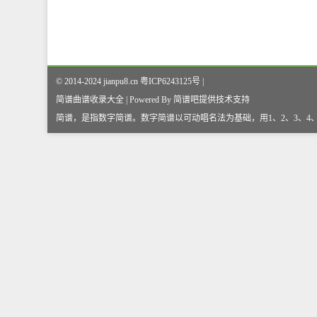
© 2014-2024 jianpu8.cn 粤ICP6243125号 |
简谱曲谱收录大全 | Powered By
简谱吧
提供技术支持
简谱，是指数字简谱。数字简谱以可动唱名法为基础，用1、2、3、4、5、6