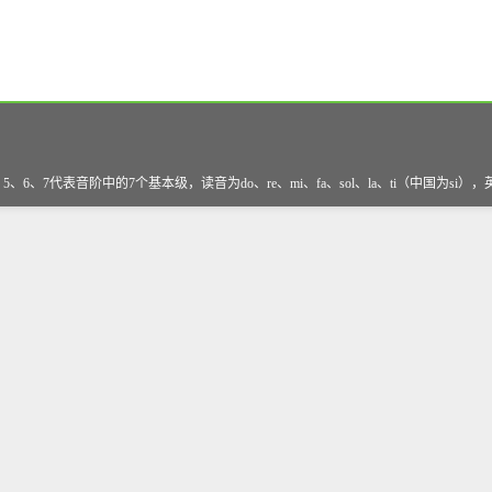
、7代表音阶中的7个基本级，读音为do、re、mi、fa、sol、la、ti（中国为si）