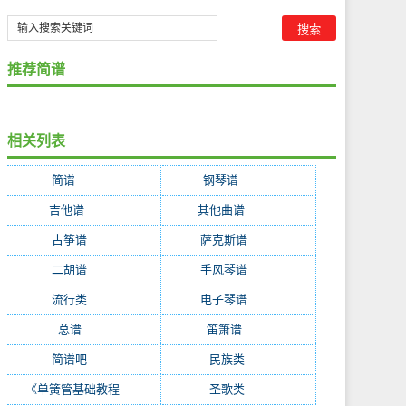
推荐简谱
相关列表
简谱
(35314)
钢琴谱
(6220)
吉他谱
(4363)
其他曲谱
(2333)
古筝谱
(603)
萨克斯谱
(288)
二胡谱
(268)
手风琴谱
(216)
流行类
(215)
电子琴谱
(214)
总谱
(195)
笛箫谱
(153)
简谱吧
(128)
民族类
(87)
《单簧管基础教程
(51)
圣歌类
(47)