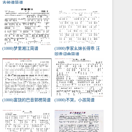
吉他谱简谱
(1000)梦里湘江简谱
(1000)李家幺妹长得乖 汪
同贵词曲简谱
(1000)富饶的巴音郭楞简谱
(1000)不哭，小孩简谱