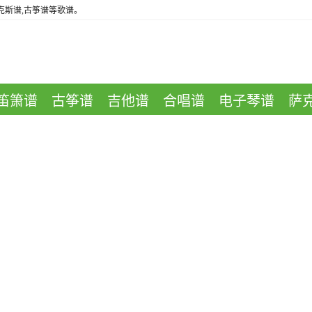
萨克斯谱,古筝谱等歌谱。
笛箫谱
古筝谱
吉他谱
合唱谱
电子琴谱
萨