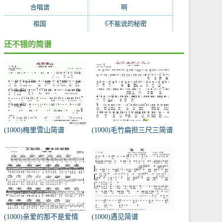
合唱谱
(38)
啊
(37)
祖国
(35)
《不能说的秘密
(27)
还不错的简谱
(1000)梅里雪山简谱
(1000)毛竹扁担三尺三简谱
(1000)亲爱的那不是爱情
(1000)遇见简谱