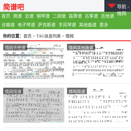
简谱吧
导航 -
情网
首页
简谱
总谱
钢琴谱
二胡谱
笛箫谱
古筝谱
吉他谱
合唱谱
电子琴谱
萨克斯谱
手风琴谱
其他曲谱
更多
你的位置：
首页
> TAG信息列表 > 情网
情网吉他谱
情网其他曲谱
情网简谱
情网简谱