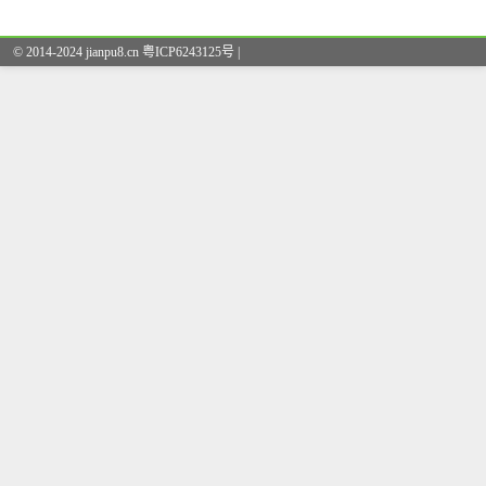
© 2014-2024 jianpu8.cn 粤ICP6243125号 |