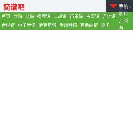
简谱吧
导航 -
明月
首页
简谱
总谱
钢琴谱
二胡谱
笛箫谱
古筝谱
吉他谱
几时
合唱谱
电子琴谱
萨克斯谱
手风琴谱
其他曲谱
更多
有