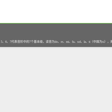
、7代表音阶中的7个基本级，读音为do、re、mi、fa、sol、la、ti（中国为si）