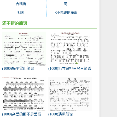
合唱谱
(38)
啊
(37)
祖国
(35)
《不能说的秘密
(27)
还不错的简谱
(1000)梅里雪山简谱
(1000)毛竹扁担三尺三简谱
(1000)亲爱的那不是爱情
(1000)遇见简谱