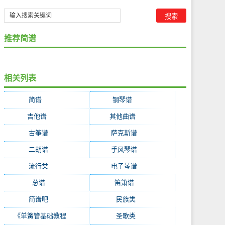
推荐简谱
相关列表
简谱
(35314)
钢琴谱
(6220)
吉他谱
(4363)
其他曲谱
(2333)
古筝谱
(603)
萨克斯谱
(288)
二胡谱
(268)
手风琴谱
(216)
流行类
(215)
电子琴谱
(214)
总谱
(195)
笛箫谱
(153)
简谱吧
(128)
民族类
(87)
《单簧管基础教程
(51)
圣歌类
(47)