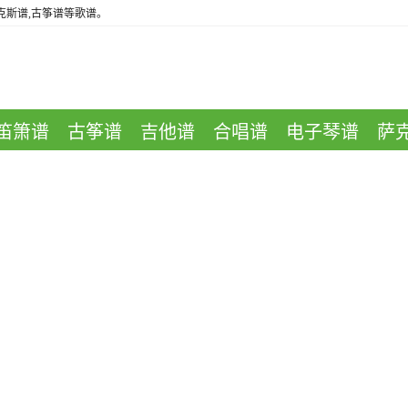
萨克斯谱,古筝谱等歌谱。
笛箫谱
古筝谱
吉他谱
合唱谱
电子琴谱
萨