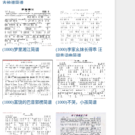
吉他谱简谱
(1000)梦里湘江简谱
(1000)李家幺妹长得乖 汪
同贵词曲简谱
(1000)富饶的巴音郭楞简谱
(1000)不哭，小孩简谱