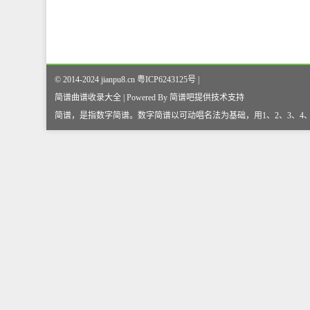
© 2014-2024 jianpu8.cn 粤ICP6243125号 |
简谱曲谱收录大全 | Powered By
简谱吧
提供技术支持
简谱，是指数字简谱。数字简谱以可动唱名法为基础，用1、2、3、4、5、6