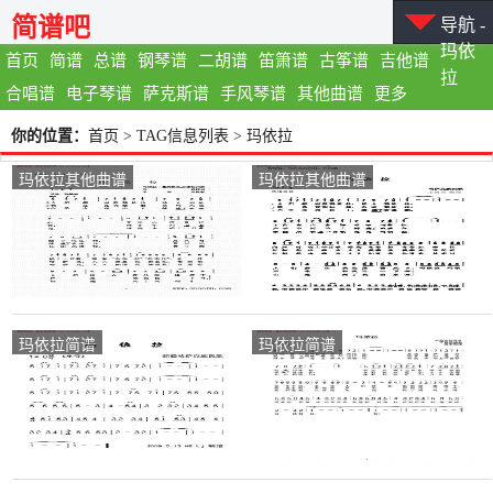
简谱吧
导航 -
玛依
首页
简谱
总谱
钢琴谱
二胡谱
笛箫谱
古筝谱
吉他谱
拉
合唱谱
电子琴谱
萨克斯谱
手风琴谱
其他曲谱
更多
你的位置：
首页
> TAG信息列表 > 玛依拉
玛依拉其他曲谱
玛依拉其他曲谱
玛依拉简谱
玛依拉简谱