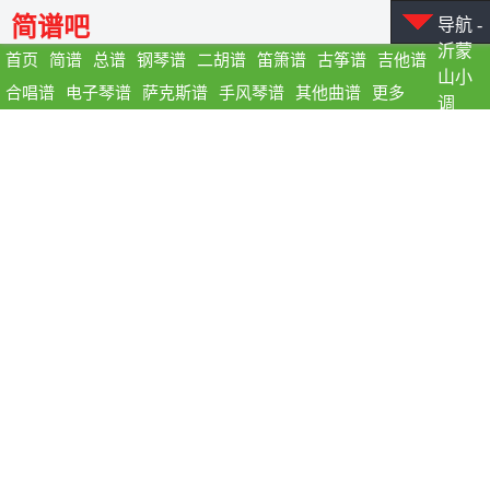
简谱吧
导航 -
沂蒙
首页
简谱
总谱
钢琴谱
二胡谱
笛箫谱
古筝谱
吉他谱
山小
合唱谱
电子琴谱
萨克斯谱
手风琴谱
其他曲谱
更多
调