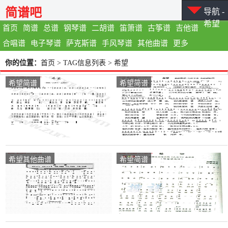
简谱吧
导航 -
希望
首页
简谱
总谱
钢琴谱
二胡谱
笛箫谱
古筝谱
吉他谱
合唱谱
电子琴谱
萨克斯谱
手风琴谱
其他曲谱
更多
你的位置：
首页
> TAG信息列表 > 希望
希望简谱
希望简谱
希望其他曲谱
希望简谱