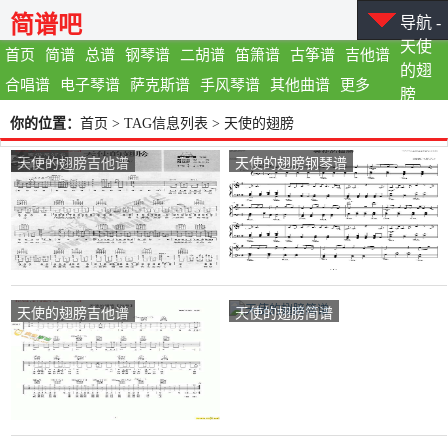
简谱吧
导航 -
天使
首页
简谱
总谱
钢琴谱
二胡谱
笛箫谱
古筝谱
吉他谱
的翅
合唱谱
电子琴谱
萨克斯谱
手风琴谱
其他曲谱
更多
膀
你的位置：
首页
> TAG信息列表 > 天使的翅膀
天使的翅膀吉他谱
天使的翅膀钢琴谱
天使的翅膀吉他谱
天使的翅膀简谱