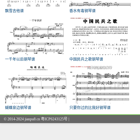
飘雪吉他谱
香水有毒钢琴谱
一千年以后钢琴谱
中国民兵之歌钢琴谱
蝴蝶泉边钢琴谱
只要你过的比我好钢琴谱
© 2014-2024 jianpu8.cn 粤ICP6243125号 |