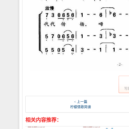
写
< 上一篇
柠檬情歌简谱
相关内容推荐：