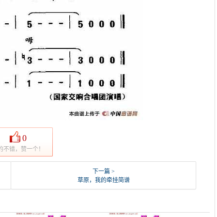
0
的不错，赞一个！
下一篇 >
草原，我的牵挂简谱