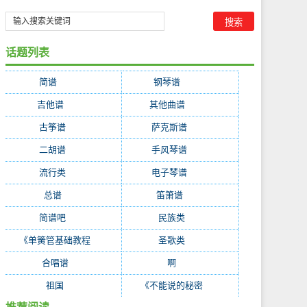
话题列表
简谱
(35314)
钢琴谱
(6220)
吉他谱
(4363)
其他曲谱
(2333)
古筝谱
(603)
萨克斯谱
(288)
二胡谱
(268)
手风琴谱
(216)
流行类
(215)
电子琴谱
(214)
总谱
(195)
笛箫谱
(153)
简谱吧
(128)
民族类
(87)
《单簧管基础教程
(51)
圣歌类
(47)
合唱谱
(38)
啊
(37)
祖国
(35)
《不能说的秘密
(27)