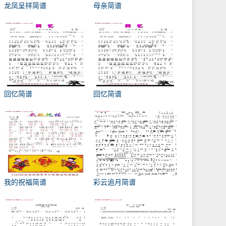
龙凤呈祥简谱
母亲简谱
回忆简谱
回忆简谱
我的祝福简谱
彩云追月简谱