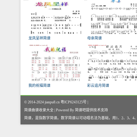
龙凤呈祥简谱
母亲简谱
我的祝福简谱
彩云追月简谱
© 2014-2024 jianpu8.cn 粤ICP6243125号 |
简谱曲谱收录大全 | Powered By
简谱吧
提供技术支持
简谱，是指数字简谱。数字简谱以可动唱名法为基础，用1、2、3、4、5、6