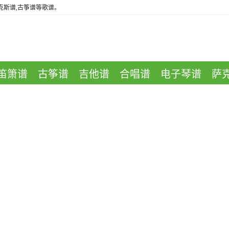
萨克斯谱,古筝谱等歌谱。
笛箫谱
古筝谱
吉他谱
合唱谱
电子琴谱
萨