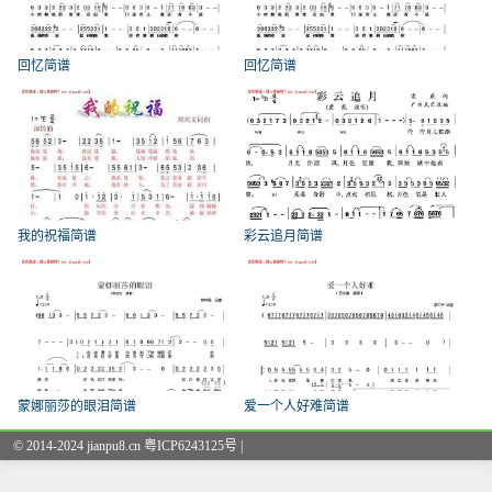
回忆简谱
回忆简谱
我的祝福简谱
彩云追月简谱
蒙娜丽莎的眼泪简谱
爱一个人好难简谱
© 2014-2024 jianpu8.cn 粤ICP6243125号 |