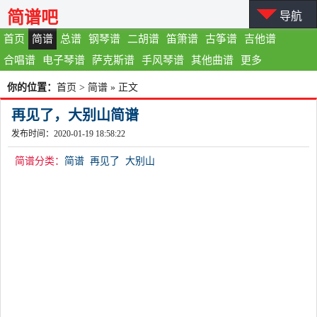
简谱吧
导航
首页
简谱
总谱
钢琴谱
二胡谱
笛箫谱
古筝谱
吉他谱
合唱谱
电子琴谱
萨克斯谱
手风琴谱
其他曲谱
更多
你的位置：
首页
>
简谱
» 正文
再见了，大别山简谱
发布时间：2020-01-19 18:58:22
简谱分类：
简谱
再见了
大别山