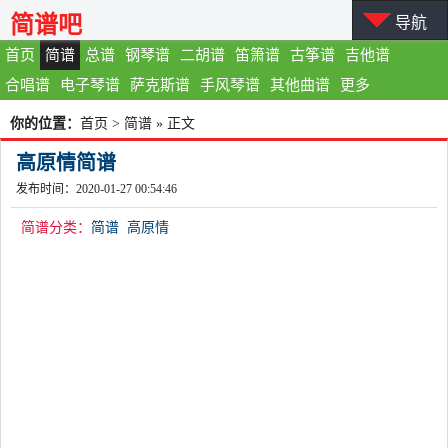
简谱吧
导航
首页
简谱
总谱
钢琴谱
二胡谱
笛箫谱
古筝谱
吉他谱
合唱谱
电子琴谱
萨克斯谱
手风琴谱
其他曲谱
更多
你的位置：
首页
>
简谱
» 正文
高原情简谱
发布时间：2020-01-27 00:54:46
简谱分类：
简谱
高原情