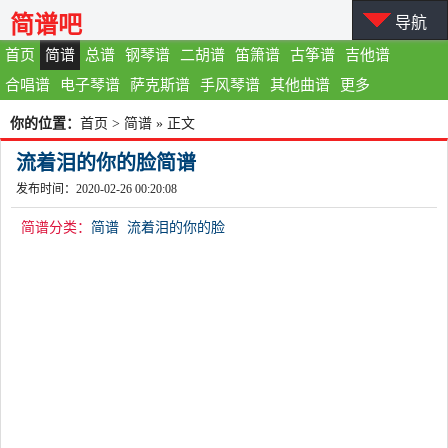
简谱吧
导航
首页
简谱
总谱
钢琴谱
二胡谱
笛箫谱
古筝谱
吉他谱
合唱谱
电子琴谱
萨克斯谱
手风琴谱
其他曲谱
更多
你的位置：
首页
>
简谱
» 正文
流着泪的你的脸简谱
发布时间：2020-02-26 00:20:08
简谱分类：
简谱
流着泪的你的脸