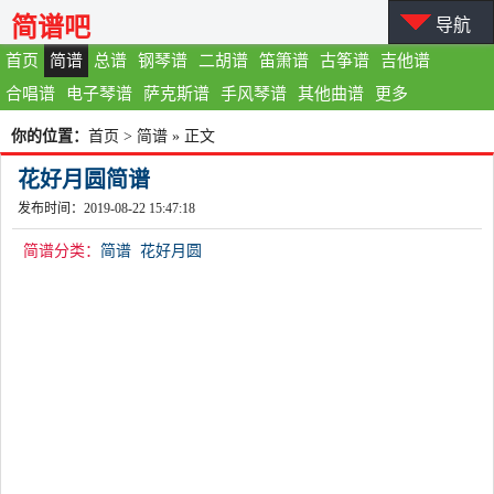
简谱吧
导航
首页
简谱
总谱
钢琴谱
二胡谱
笛箫谱
古筝谱
吉他谱
合唱谱
电子琴谱
萨克斯谱
手风琴谱
其他曲谱
更多
你的位置：
首页
>
简谱
» 正文
花好月圆简谱
发布时间：2019-08-22 15:47:18
简谱分类：
简谱
花好月圆