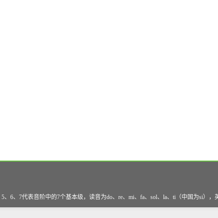
、7代表音阶中的7个基本级，读音为do、re、mi、fa、sol、la、ti（中国为si）