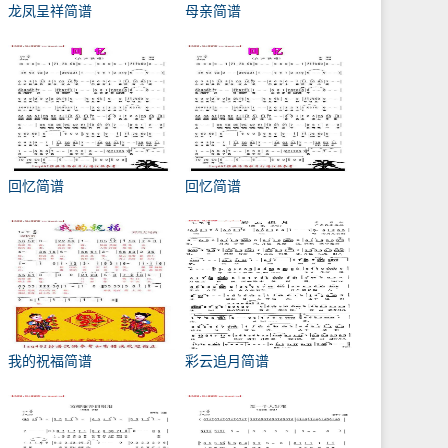
龙凤呈祥简谱
母亲简谱
回忆简谱
回忆简谱
我的祝福简谱
彩云追月简谱