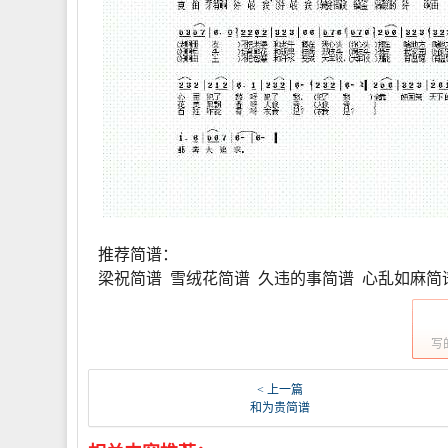
推荐简谱：
梁祝简谱 雪绒花简谱 久违的事简谱 心乱如麻简
写
< 上一篇
和为贵简谱