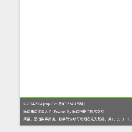
© 2014-2024 jianpu8.cn 粤ICP6243125号 |
简谱曲谱收录大全 | Powered By
简谱吧
提供技术支持
简谱，是指数字简谱。数字简谱以可动唱名法为基础，用1、2、3、4、5、6