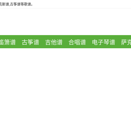
萨克斯谱,古筝谱等歌谱。
笛箫谱
古筝谱
吉他谱
合唱谱
电子琴谱
萨