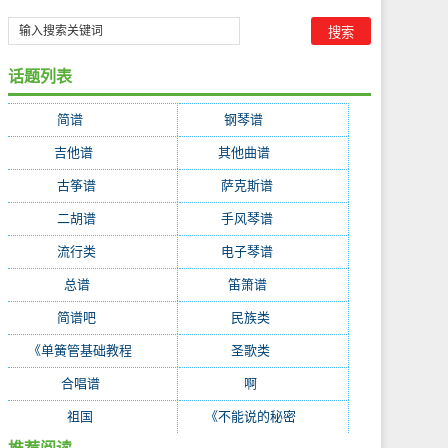
话题列表
简谱
(35314)
钢琴谱
(6220)
吉他谱
(4363)
其他曲谱
(2333)
古筝谱
(603)
萨克斯谱
(288)
二胡谱
(268)
手风琴谱
(216)
流行类
(215)
电子琴谱
(214)
总谱
(195)
笛箫谱
(153)
简谱吧
(128)
民族类
(87)
《单簧管基础教程
(51)
圣歌类
(47)
合唱谱
(38)
啊
(37)
祖国
(35)
《不能说的秘密
(27)