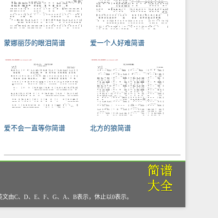
蒙娜丽莎的眼泪简谱
爱一个人好难简谱
爱不会一直等你简谱
北方的狼简谱
，英文由C、D、E、F、G、A、B表示，休止以0表示。