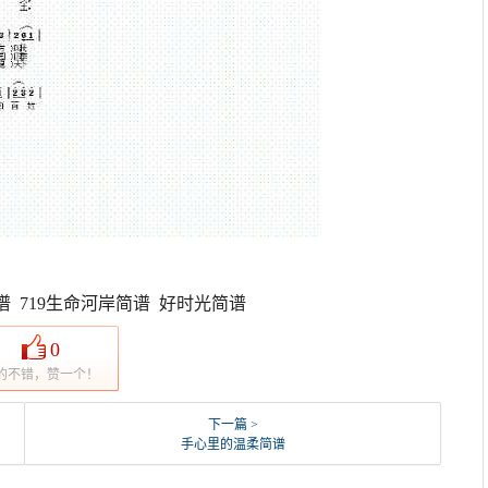
谱 719生命河岸简谱 好时光简谱
0
的不错，赞一个！
下一篇 >
手心里的温柔简谱