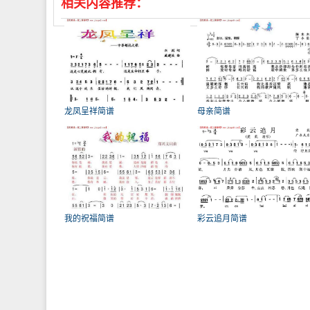
相关内容推荐：
龙凤呈祥简谱
母亲简谱
我的祝福简谱
彩云追月简谱