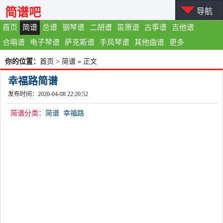
简谱吧
导航
首页
简谱
总谱
钢琴谱
二胡谱
笛箫谱
古筝谱
吉他谱
合唱谱
电子琴谱
萨克斯谱
手风琴谱
其他曲谱
更多
你的位置：
首页
>
简谱
» 正文
幸福路简谱
发布时间：2020-04-08 22:20:52
简谱分类：
简谱
幸福路