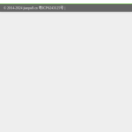
© 2014-2024 jianpu8.cn 粤ICP6243125号 |