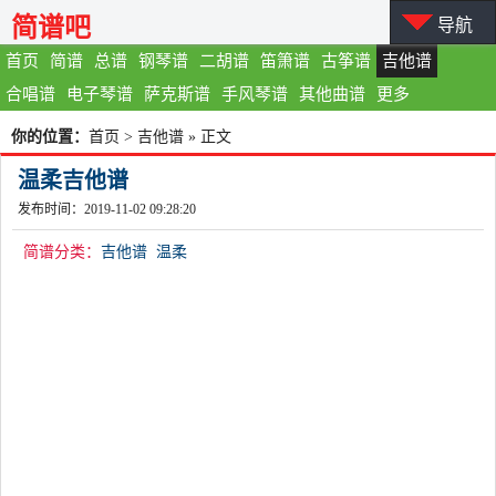
简谱吧
导航
首页
简谱
总谱
钢琴谱
二胡谱
笛箫谱
古筝谱
吉他谱
合唱谱
电子琴谱
萨克斯谱
手风琴谱
其他曲谱
更多
你的位置：
首页
>
吉他谱
» 正文
温柔吉他谱
发布时间：2019-11-02 09:28:20
简谱分类：
吉他谱
温柔