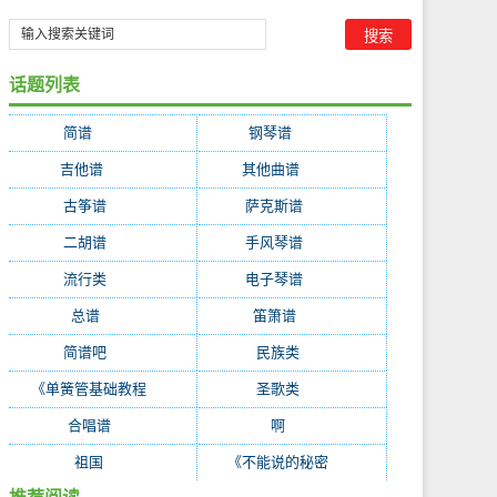
话题列表
简谱
(35314)
钢琴谱
(6220)
吉他谱
(4363)
其他曲谱
(2333)
古筝谱
(603)
萨克斯谱
(288)
二胡谱
(268)
手风琴谱
(216)
流行类
(215)
电子琴谱
(214)
总谱
(195)
笛箫谱
(153)
简谱吧
(128)
民族类
(87)
《单簧管基础教程
(51)
圣歌类
(47)
合唱谱
(38)
啊
(37)
祖国
(35)
《不能说的秘密
(27)