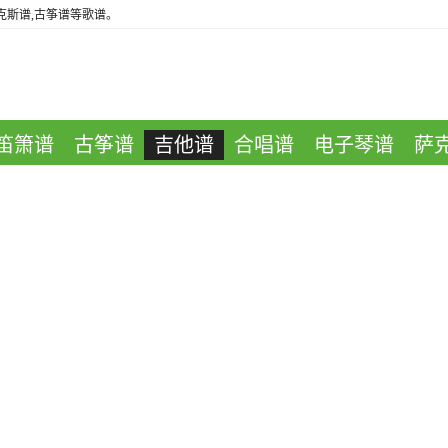
萨克斯谱,古筝谱等歌谱。
笛箫谱
古筝谱
吉他谱
合唱谱
电子琴谱
萨