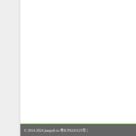
© 2014-2024 jianpu8.cn 粤ICP6243125号 |