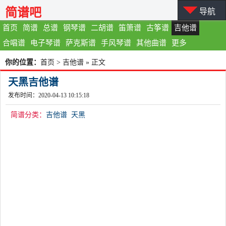
简谱吧
导航
首页
简谱
总谱
钢琴谱
二胡谱
笛箫谱
古筝谱
吉他谱
合唱谱
电子琴谱
萨克斯谱
手风琴谱
其他曲谱
更多
你的位置：
首页
>
吉他谱
» 正文
天黑吉他谱
发布时间：2020-04-13 10:15:18
简谱分类：
吉他谱
天黑