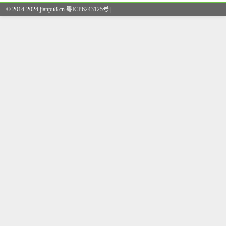
© 2014-2024 jianpu8.cn 粤ICP6243125号 |