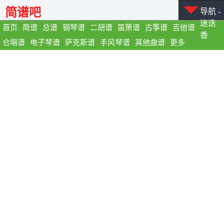
简谱吧
导航 -
迷迭
首页
简谱
总谱
钢琴谱
二胡谱
笛箫谱
古筝谱
吉他谱
香
合唱谱
电子琴谱
萨克斯谱
手风琴谱
其他曲谱
更多