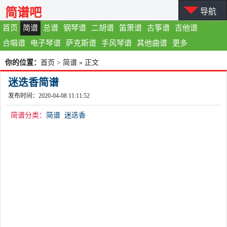
简谱吧
导航
首页
简谱
总谱
钢琴谱
二胡谱
笛箫谱
古筝谱
吉他谱
合唱谱
电子琴谱
萨克斯谱
手风琴谱
其他曲谱
更多
你的位置：
首页
>
简谱
» 正文
迷迭香简谱
发布时间：2020-04-08 11:11:52
简谱分类：
简谱
迷迭香